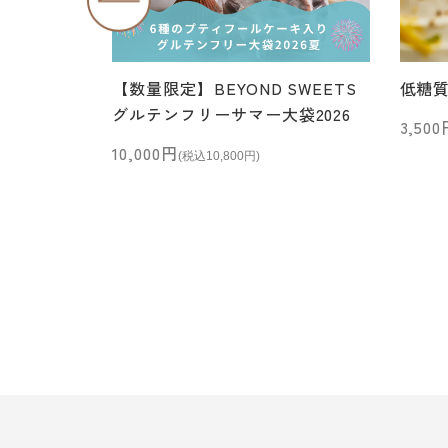
【数量限定】BEYOND SWEETS
低糖
グルテンフリーサマー大袋2026
セー
3,50
セール価格
10,000円
(税込10,800円)