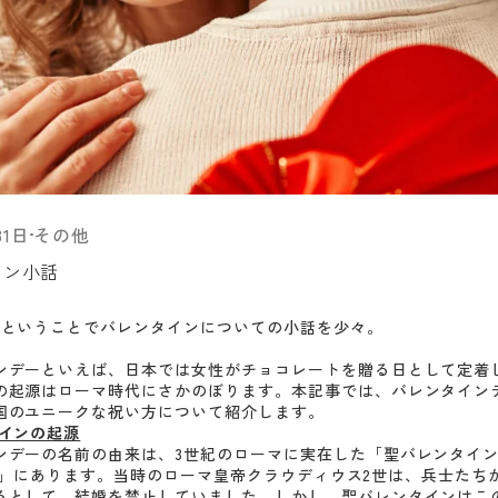
31日
その他
イン小話
月ということでバレンタインについての小話を少々。
ンデーといえば、日本では女性がチョコレートを贈る日として定着
の起源はローマ時代にさかのぼります。本記事では、バレンタイン
国のユニークな祝い方について紹介します。
タインの起源
ンデーの名前の由来は、3世紀のローマに実在した「聖バレンタイン（S
ine）」にあります。当時のローマ皇帝クラウディウス2世は、兵士た
るとして、結婚を禁止していました。しかし、聖バレンタインはこ