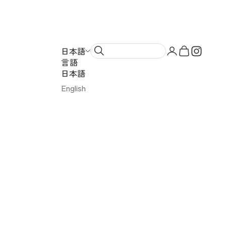
ンドスイーツ）
アカウントペー
カートを開
日本語
言語
日本語
English