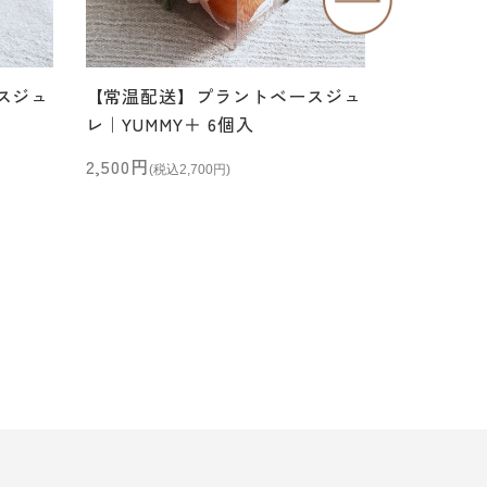
スジュ
【常温配送】プラントベースジュ
プラント
レ｜YUMMY＋ 6個入
ケーキ(ベ
セール価格
セール価
2,500円
5,500円
(税込2,700円)
(税込