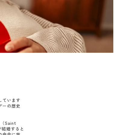
しています
デーの歴史
aint
ちが結婚すると
の命令に背