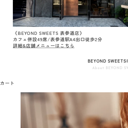
《BEYOND SWEETS 表参道店》
カフェ併設49席/表参道駅A4出口徒歩2分
詳細&店舗メニューはこちら
BEYOND SWEET
About BEYOND S
カート