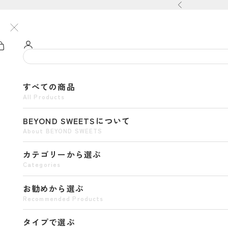
コンテンツへスキップ
前へ
すべての商品
All Products
BEYOND SWEETSについて
About BEYOND SWEETS
カテゴリーから選ぶ
Categories
お勧めから選ぶ
Recommended Products
タイプで選ぶ