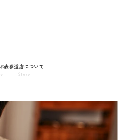
ぶ
表参道店について
pe
Store