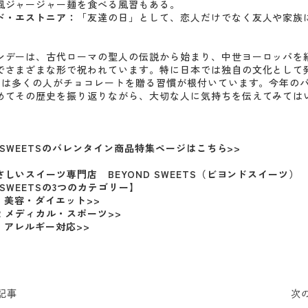
風ジャージャー麺を食べる風習もある。
ド・エストニア：
「友達の日」として、恋人だけでなく友人や家族
ンデーは、古代ローマの聖人の伝説から始まり、中世ヨーロッパを
でさまざまな形で祝われています。特に日本では独自の文化として
日には多くの人がチョコレートを贈る習慣が根付いています。今年の
めてその歴史を振り返りながら、大切な人に気持ちを伝えてみては
D SWEETSのバレンタイン商品特集ページはこちら>>
しいスイーツ専門店 BEYOND SWEETS（ビヨンドスイーツ）
D SWEETSの3つのカテゴリー】
D1 美容・ダイエット>>
D2 メディカル・スポーツ>>
D3 アレルギー対応>>
記事
次