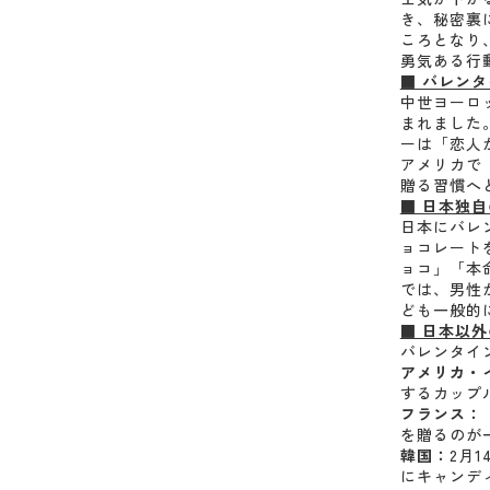
き、秘密裏
ころとなり
勇気ある行
■ バレン
中世ヨーロ
まれました
ーは「恋人
アメリカで
贈る習慣へ
■ 日本独
日本にバレ
ョコレート
ョコ」「本
では、男性
ども一般的
■ 日本以
バレンタイ
アメリカ・
するカップ
フランス：
を贈るのが
韓国：
2月
にキャンデ