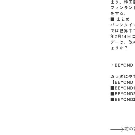
まり、韓国
フィンラン
をする。
■ まとめ
バレンタイ
では世界中
年2月14
デーは、改
ょうか？
・BEYON
カラダにやさ
【BEYON
■BEYON
■BEYON
■BEYON
前の