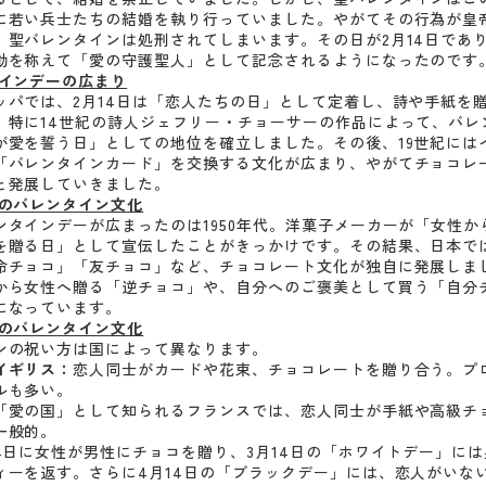
に若い兵士たちの結婚を執り行っていました。やがてその行為が皇
、聖バレンタインは処刑されてしまいます。その日が2月14日であ
動を称えて「愛の守護聖人」として記念されるようになったのです
タインデーの広まり
ッパでは、2月14日は「恋人たちの日」として定着し、詩や手紙を
。特に14世紀の詩人ジェフリー・チョーサーの作品によって、バレ
が愛を誓う日」としての地位を確立しました。その後、19世紀には
「バレンタインカード」を交換する文化が広まり、やがてチョコレ
と発展していきました。
自のバレンタイン文化
ンタインデーが広まったのは1950年代。洋菓子メーカーが「女性か
を贈る日」として宣伝したことがきっかけです。その結果、日本で
命チョコ」「友チョコ」など、チョコレート文化が独自に発展しま
から女性へ贈る「逆チョコ」や、自分へのご褒美として買う「自分
になっています。
外のバレンタイン文化
ンの祝い方は国によって異なります。
イギリス：
恋人同士がカードや花束、チョコレートを贈り合う。プ
ルも多い。
「愛の国」として知られるフランスでは、恋人同士が手紙や高級チ
一般的。
14日に女性が男性にチョコを贈り、3月14日の「ホワイトデー」に
ィーを返す。さらに4月14日の「ブラックデー」には、恋人がいな