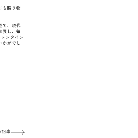
にも贈り物
経て、現代
発展し、毎
バレンタイン
いかがでし
の記事