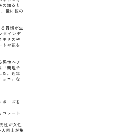
帝の知ると
り、後に彼の
。
贈る習慣が生
ンタインデ
イギリスや
ートや花を
ら男性へチ
は「義理チ
した。近年
チョコ」な
ロポーズを
ョコレート
は男性が女性
い人同士が集