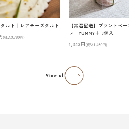
質タルト｜レアチーズタルト
【常温配送】プラントベー
レ｜YUMMY＋ 3個入
ル価格
0円
(税込3,780円)
セール価格
1,343円
(税込1,450円)
View all