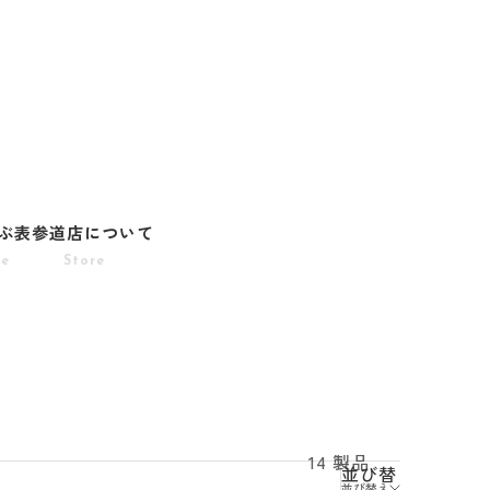
ぶ
表参道店について
pe
Store
14 製品
並び替
並び替え