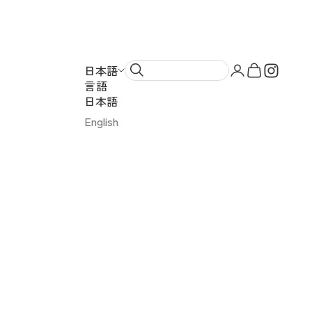
ンドスイーツ）
アカウントペー
カートを開
日本語
言語
日本語
English