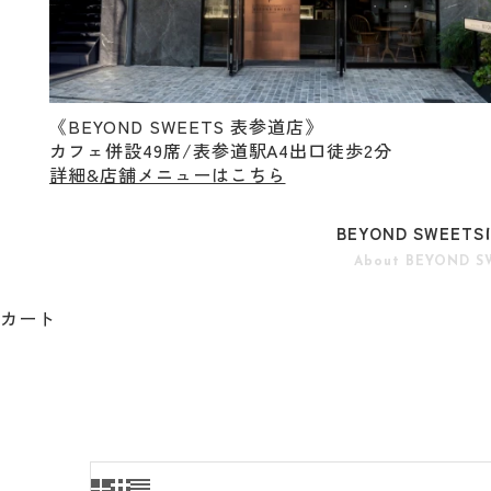
《BEYOND SWEETS 表参道店》
カフェ併設49席/表参道駅A4出口徒歩2分
詳細&店舗メニューはこちら
BEYOND SWEET
About BEYOND S
カート