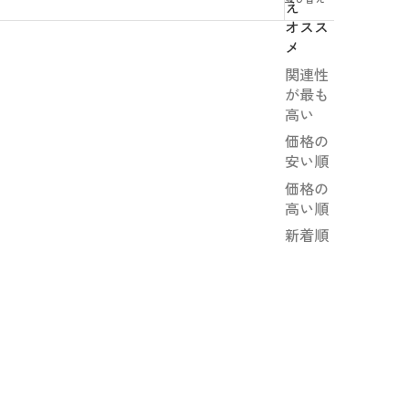
え
オスス
メ
関連性
が最も
高い
価格の
安い順
価格の
高い順
新着順
ュレ｜
【常温配送】プラントベースジュレ｜
YUMMY＋ 6個入
セール価格
2,500円
(税込2,700円)