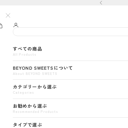
コンテンツへスキップ
前へ
すべての商品
All Products
BEYOND SWEETSについて
About BEYOND SWEETS
カテゴリーから選ぶ
Categories
お勧めから選ぶ
Recommended Products
タイプで選ぶ