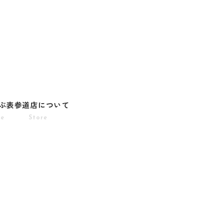
ぶ
表参道店について
pe
Store