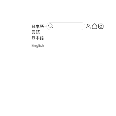
ンドスイーツ）
アカウントペー
カートを開
日本語
言語
日本語
English