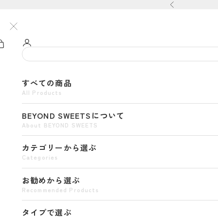
コンテンツへスキップ
前へ
すべての商品
All Products
BEYOND SWEETSについて
About BEYOND SWEETS
カテゴリーから選ぶ
Categories
お勧めから選ぶ
Recommended Products
タイプで選ぶ