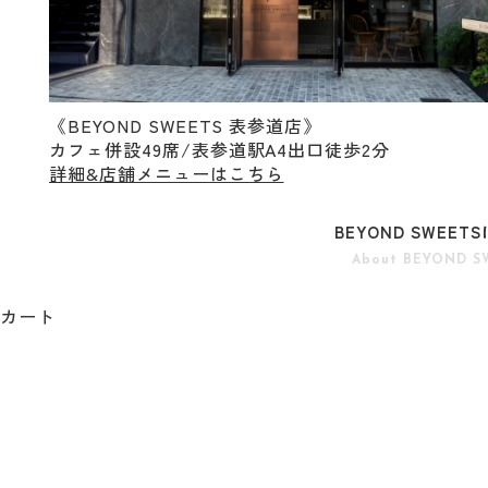
《BEYOND SWEETS 表参道店》
カフェ併設49席/表参道駅A4出口徒歩2分
詳細&店舗メニューはこちら
BEYOND SWEET
About BEYOND S
カート