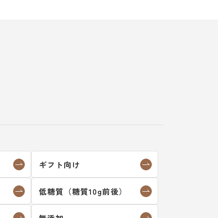
ギフト向け
低糖質（糖質10g前後）
）
無添加