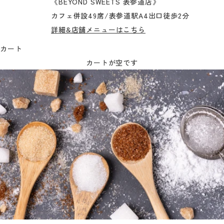
《BEYOND SWEETS 表参道店》
カフェ併設49席/表参道駅A4出口徒歩2分
詳細&店舗メニューはこちら
カート
カートが空です