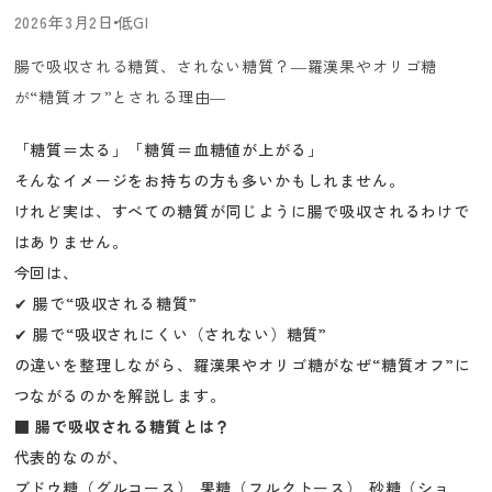
2026年3月2日
低GI
腸で吸収される糖質、されない糖質？―羅漢果やオリゴ糖
が“糖質オフ”とされる理由―
「糖質＝太る」「糖質＝血糖値が上がる」
そんなイメージをお持ちの方も多いかもしれません。
けれど実は、すべての糖質が同じように腸で吸収されるわけで
はありません。
今回は、
✔ 腸で“吸収される糖質”
✔ 腸で“吸収されにくい（されない）糖質”
の違いを整理しながら、羅漢果やオリゴ糖がなぜ“糖質オフ”に
つながるのかを解説します。
■ 腸で吸収される糖質とは？
代表的なのが、
ブドウ糖（グルコース）,果糖（フルクトース）,砂糖（ショ