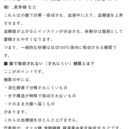
糖）,麦芽糖 など
これらは小腸で分解・吸収され、血液中に入り、血糖値を上昇
させます。
血糖値が上がるとインスリンが分泌され、余剰分は脂肪として
蓄積されやすくなります。
つまり、一般的な砂糖はほぼ100％体内に吸収される糖質で
す。
■ 腸で吸収されない（されにくい）糖質とは？
ここがポイントです。
糖質の中には、
・消化酵素で分解されにくいもの
・分子構造が特殊で吸収されないもの
・そのまま大腸へ届くもの
があります。
これらは血糖値をほとんど上げません。
代表例が、オリゴ糖,食物繊維,羅漢果由来甘味成分 などです。