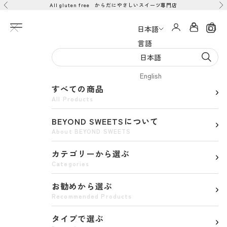
All gluten free からだにやさしいスイーツ専門店
コンテンツへスキップ
前へ
次
メニューを開く
アカウント
カー
日本語
言語
日本語
English
すべての商品
All Products
BEYOND SWEETSについて
About BEYOND SWEETS
カテゴリーから選ぶ
Categories
お勧めから選ぶ
Recommended Products
タイプで選ぶ