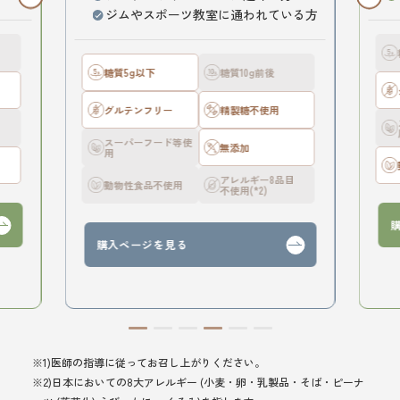
ジムやスポーツ教室に通われている方
糖質5g以下
糖質10g前後
グルテンフリー
精製糖不使用
スーパーフード等使
無添加
用
目
アレルギー8品目
動物性食品不使用
不使用(*2)
購入ページを見る
※1)医師の指導に従ってお召し上がりください。
※2)日本においての8大アレルギー (小麦・卵・乳製品・そば・ピーナ