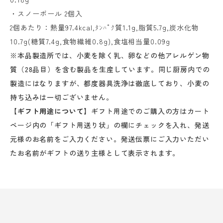
・スノーボール 2個入
2個あたり：熱量97.4kcal,ﾀﾝﾊﾟｸ質1.1g,脂質5.7g,炭水化物
10.7g(糖質7.4g,食物繊維0.8g),食塩相当量0.09g
※本品製造所では、小麦を除く乳、卵などの他アレルゲン物
質（28品目）を含む製品を生産しています。同じ厨房内での
製造にはなりますが、都度器具洗浄は徹底しており、小麦の
持ち込みは一切ございません。
【ギフト用途について】
ギフト用途でのご購入の方はカート
ページ内の「ギフト用送り状」の欄にチェックを入れ、発送
元様のお名前をご入力ください。発送伝票にご入力いただい
たお名前がギフトの送り主様として表示されます。