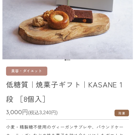
I18n Error: Missing interpolation v
I18n Error: Missing interpolation 
I18n Error: Missing interpolation
I18n Error: Missing interpolation
I18n Error: Missing interpolatio
美容・ダイエット
低糖質｜焼菓子ギフト｜KASANE 1
段 ［8個入］
3,000円
(税込3,240円)
冷凍
小麦・精製糖不使用のヴィーガンサブレや、パウンドケー