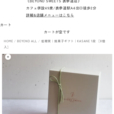
《BEYOND SWEETS 表参道店》
カフェ併設49席/表参道駅A4出口徒歩2分
詳細&店舗メニューはこちら
カート
カートが空です
HOME
/
BEYOND ALL
/
低糖質｜焼菓子ギフト｜KASANE 1段 ［8個
入］
ズームイン