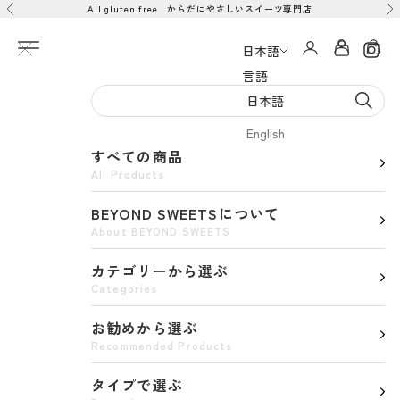
All gluten free からだにやさしいスイーツ専門店
コンテンツへスキップ
前へ
次
メニューを開く
アカウント
カー
日本語
言語
日本語
English
すべての商品
All Products
BEYOND SWEETSについて
About BEYOND SWEETS
カテゴリーから選ぶ
Categories
お勧めから選ぶ
Recommended Products
タイプで選ぶ