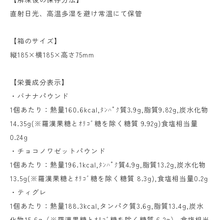
直射日光、高温多湿を避け常温にて保管
【箱のサイズ】
縦185×横185×高さ75mm
【栄養成分表示】
・バナナパウンド
1個あたり：熱量160.6kcal,ﾀﾝﾊﾟｸ質3.9g,脂質9.82g,炭水化物
14.35g(※羅漢果糖とｵﾘｺﾞ糖を除く糖質 9.92g)食塩相当量
0.24g
・チョコノワゼットパウンド
1個あたり：熱量196.1kcal,ﾀﾝﾊﾟｸ質4.9g,脂質13.2g,炭水化物
13.5g(※羅漢果糖とｵﾘｺﾞ糖を除く糖質 8.3g),食塩相当量0.2g
・ティグレ
1個あたり：熱量188.3kcal,タンパク質3.6g,脂質13.4g,炭水
化物15.6g（※羅漢果糖とｵﾘｺﾞ糖を除く糖質 6.2g）,食塩相当