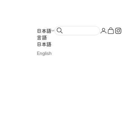
ンドスイーツ）
アカウントペー
カートを開
日本語
言語
日本語
English