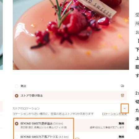
受
所
お