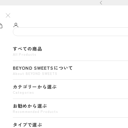
コンテンツへスキップ
前へ
すべての商品
All Products
BEYOND SWEETSについて
About BEYOND SWEETS
カテゴリーから選ぶ
Categories
お勧めから選ぶ
Recommended Products
タイプで選ぶ