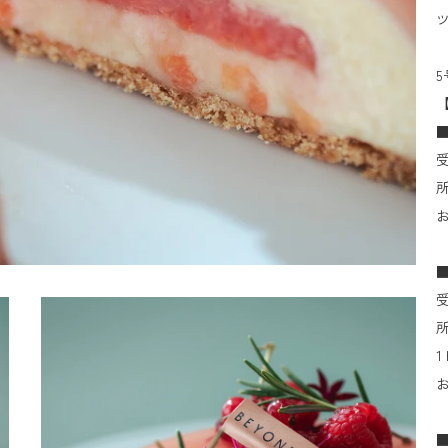
5
受
お
受
1
お