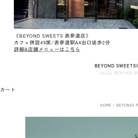
《BEYOND SWEETS 表参道店》
カフェ併設49席/表参道駅A4出口徒歩2分
詳細&店舗メニューはこちら
BEYOND SWEET
About BEYOND S
カート
HOME
/
BEYOND3 Pl