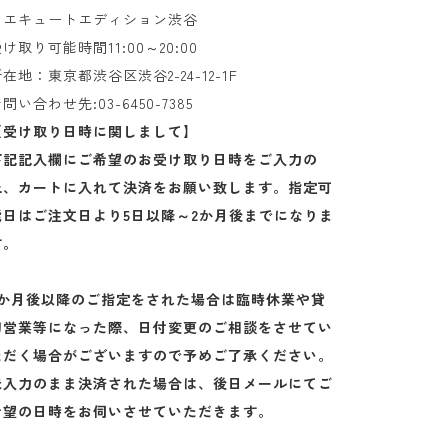
エキュートエディション渋谷
け取り可能時間11:00～20:00
在地：東京都渋谷区渋谷2-24-12-1F
問い合わせ先:03-6450-7385
【受け取り日時に関しまして】
下記記入欄にご希望のお受け取り日時をご入力の
上、
カートに入れて決済をお願い致します。
指定可
能日はご注文日より5日以降～2か月後までになりま
す。
2か月後以降のご指定をされた場合は臨時休業や貸
切営業等になった際、日付変更のご相談をさせてい
ただく場合がございますので予めご了承ください。
未入力のまま決済された場合は、
後日メールにてご
希望の日時をお伺いさせていただきます。