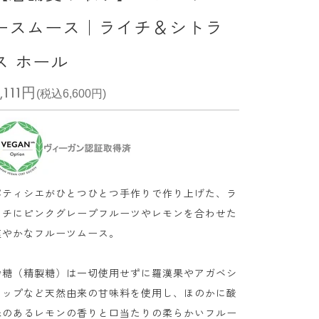
ースムース｜ライチ＆シトラ
ス ホール
セール価格
,111円
(税込6,600円)
パティシエがひとつひとつ手作りで作り上げた、ラ
イチにピンクグレープフルーツやレモンを合わせた
爽やかなフルーツムース。
砂糖（精製糖）は一切使用せずに羅漢果やアガベシ
ロップなど天然由来の甘味料を使用し、ほのかに酸
味のあるレモンの香りと口当たりの柔らかいフルー